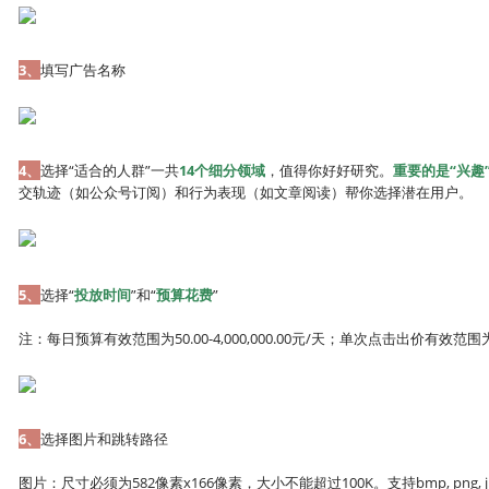
3、
填写广告名称
4、
选择“适合的人群”一共
14个细分领域
，值得你好好研究。
重要的是“兴趣
交轨迹（如公众号订阅）和行为表现（如文章阅读）帮你选择潜在用户。
5、
选择“
投放时间
”和“
预算花费
”
注：每日预算有效范围为50.00-4,000,000.00元/天；单次点击出价有效范围为0.
6、
选择图片和跳转路径
图片：尺寸必须为582像素x166像素，大小不能超过100K。支持bmp, png, 