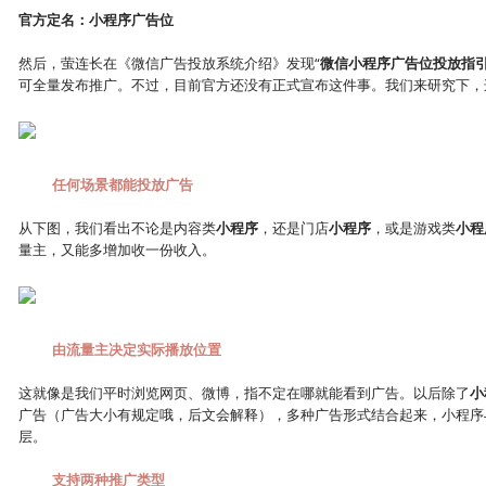
官方定名：
小程序
广告位
然后，萤连长在《微信广告投放系统介绍》发现“
微信
小程序
广告位投放指
可全量发布推广。不过，目前官方还没有正式宣布这件事。我们来研究下，这
任何场景都能投放广告
从下图，我们看出不论是内容类
小程序
，还是门店
小程序
，或是游戏类
小程
量主，又能多增加收一份收入。
由流量主决定实际播放位置
这就像是我们平时浏览网页、微博，指不定在哪就能看到广告。以后除了
小
广告（广告大小有规定哦，后文会解释），多种广告形式结合起来，小程序
层。
支持两种推广类型