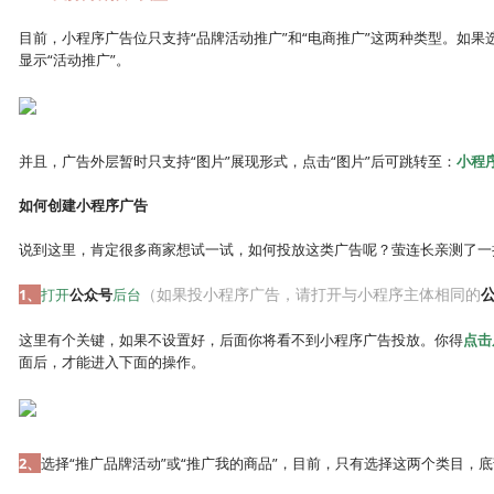
目前，小程序广告位只支持“品牌活动推广”和“电商推广”这两种类型。如
显示“活动推广”。
并且，广告外层暂时只支持“图片”展现形式，点击“图片”后可跳转至：
小程
如何创建小程序广告
说到这里，肯定很多商家想试一试，如何投放这类广告呢？萤连长亲测了一
（如果投小程序广告，请打开与小程序主体相同的
1、
打开
公众号
后台
这里有个关键，如果不设置好，后面你将看不到小程序广告投放。你得
点击
面后，才能进入下面的操作。
2、
选择“推广品牌活动”或“推广我的商品”，目前，只有选择这两个类目，